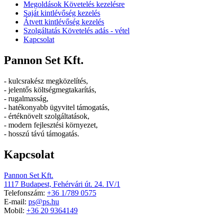
Megoldások Követelés kezelésre
Saját kintlévőség kezelés
Átvett kintlévőség kezelés
Szolgáltatás Követelés adás - vétel
Kapcsolat
Pannon Set Kft.
- kulcsrakész megközelítés,
- jelentős költségmegtakarítás,
- rugalmasság,
- hatékonyabb ügyvitel támogatás,
- értéknövelt szolgáltatások,
- modern fejlesztési környezet,
- hosszú távú támogatás.
Kapcsolat
Pannon Set Kft.
1117 Budapest, Fehérvári út. 24. IV/1
Telefonszám:
+36 1/789 0575
E-mail:
ps@ps.hu
Mobil:
+36 20 9364149