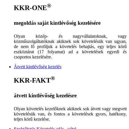
®
KKR-ONE
megoldás saját kintlévőség kezelésére
Olyan közép- és nagyvállalatoknak, vagy
közműszolgáltatóknak akiknek sok követelésük van ugyan,
de nem fő profiljuk a követelés behajtás, egy teljes körű
eszköztárat (17 folyamat) ad a követelések egyedi és
csoportos kezelésére.
Átvett kintlévőség kezelés
®
KKR-FAKT
átvett kintlévőség kezelésre
Olyan követelés kezelőknek akiknek sok átvett vagy megvett
követelésük van, és fontos a követelések gyors, hatékony,
teljes körű kezelése.
Szolgáltatás Követelés adás - vétel