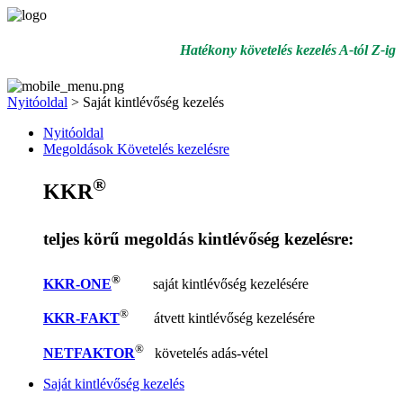
Hatékony követelés kezelés A-tól Z-ig
Nyitóoldal
>
Saját kintlévőség kezelés
Nyitóoldal
Megoldások Követelés kezelésre
®
KKR
teljes körű megoldás kintlévőség kezelésre:
®
KKR-ONE
saját kintlévőség kezelésére
®
KKR-FAKT
átvett kintlévőség kezelésére
®
NETFAKTOR
követelés adás-vétel
Saját kintlévőség kezelés