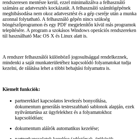
rendszeresen mentésre kerül, ezzel minimalizálva a felhasználó
számára az adatvesztés kockázatát. A felhasználó számítógépének
meghibásodása nem okoz adatvesztést és a gép cseréje után a munka
azonnal folytatható. A felhasználó gépén nincs szükség
böngészőprogramon és egy PDF megjelenítőn kívül más programok
telepítésére. A program a szokásos Windows operációs rendszereken
túl használható Mac OS X és Linux alatt is.
A rendszer felhasználói különböző jogosultsággal rendelkeznek,
mindenki a saját munkaterületéhez kapcsolódó folyamatokat tudja
kezelni, de rálátása lehet a többi behajtási folyamatra is.
Kiemelt funkciók:
partnerekkel kapcsolatos levelezés bonyolítása,
dokumentum generálás testreszabható sablonok alapján, ezek
nyilvántartása az ügyfelekhez és a folyamatokhoz
kapcsolódóan;
dokumentum aláírók automatikus kezelése;
partnerkapcsolatok kezelése (adóstársak, örökösök,