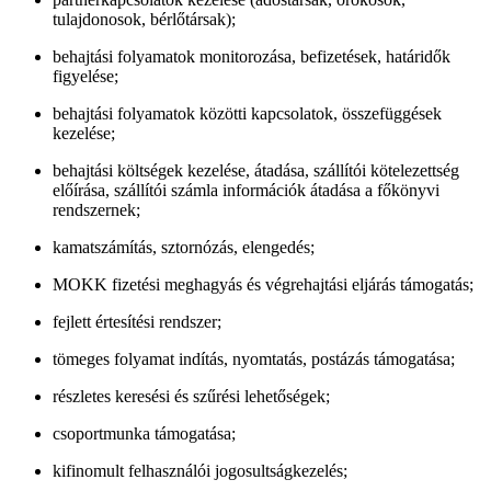
tulajdonosok, bérlőtársak);
behajtási folyamatok monitorozása, befizetések, határidők
figyelése;
behajtási folyamatok közötti kapcsolatok, összefüggések
kezelése;
behajtási költségek kezelése, átadása, szállítói kötelezettség
előírása, szállítói számla információk átadása a főkönyvi
rendszernek;
kamatszámítás, sztornózás, elengedés;
MOKK fizetési meghagyás és végrehajtási eljárás támogatás;
fejlett értesítési rendszer;
tömeges folyamat indítás, nyomtatás, postázás támogatása;
részletes keresési és szűrési lehetőségek;
csoportmunka támogatása;
kifinomult felhasználói jogosultságkezelés;