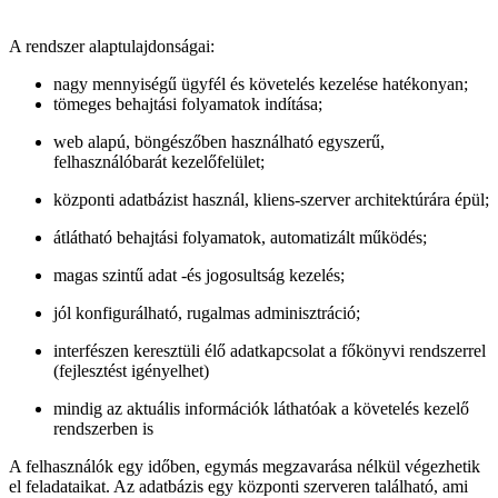
A rendszer alaptulajdonságai:
nagy mennyiségű ügyfél és követelés kezelése hatékonyan;
tömeges behajtási folyamatok indítása;
web alapú, böngészőben használható egyszerű,
felhasználóbarát kezelőfelület;
központi adatbázist használ, kliens-szerver architektúrára épül;
átlátható behajtási folyamatok, automatizált működés;
magas szintű adat -és jogosultság kezelés;
jól konfigurálható, rugalmas adminisztráció;
interfészen keresztüli élő adatkapcsolat a főkönyvi rendszerrel
(fejlesztést igényelhet)
mindig az aktuális információk láthatóak a követelés kezelő
rendszerben is
A felhasználók egy időben, egymás megzavarása nélkül végezhetik
el feladataikat. Az adatbázis egy központi szerveren található, ami